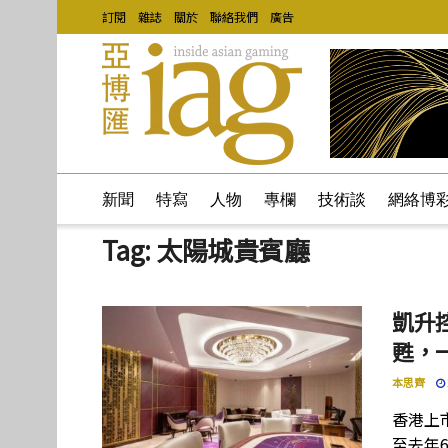
訂閱
雜誌
關於
聯絡我們
廣告
新聞
特寫
人物
專欄
技術談
網絡博
Tag:
太陽城貴賓廳
凱升
甦，
本思齊
香港上
至去年6