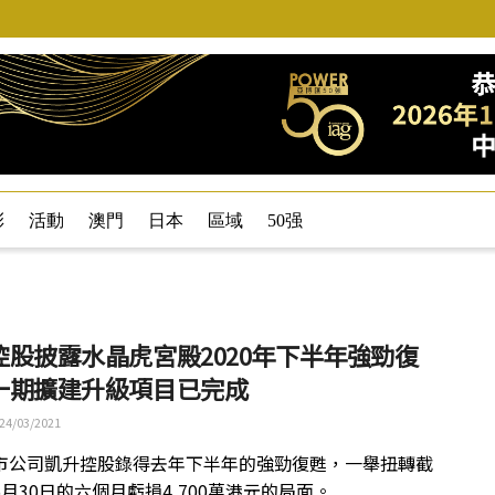
彩
活動
澳門
日本
區域
50强
控股披露水晶虎宮殿2020年下半年強勁復
一期擴建升級項目已完成
24/03/2021
市公司凱升控股錄得去年下半年的強勁復甦，一舉扭轉截
月30日的六個月虧損4,700萬港元的局面。