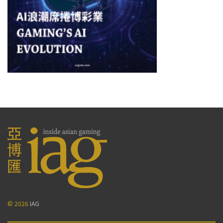
© 2026
IAG