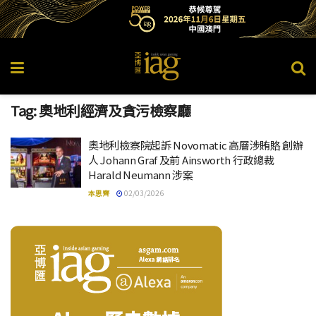
Tag:
奧地利經濟及貪污檢察廳
奧地利檢察院起訴 Novomatic 高層涉賄賂 創辦
人 Johann Graf 及前 Ainsworth 行政總裁
Harald Neumann 涉案
本思齊
02/03/2026