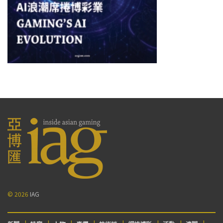
© 2026
IAG