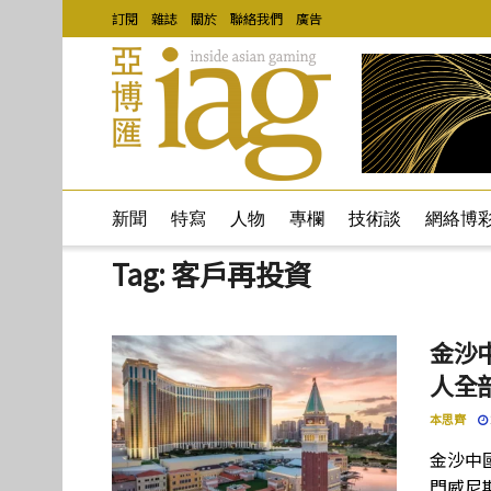
訂閱
雜誌
關於
聯絡我們
廣告
新聞
特寫
人物
專欄
技術談
網絡博
Tag:
客戶再投資
金沙中
人全
本思齊
金沙中
門威尼