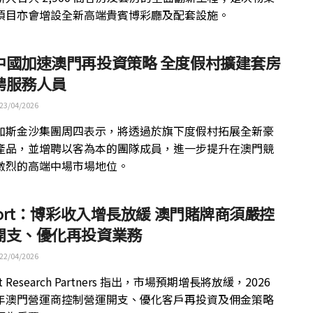
項目亦會增設全新高端貴賓博彩廳及配套設施。
中國加速澳門再投資策略 全度假村擴建套房
聘服務人員
23/04/2026
加斯金沙集團周四表示，將透過於旗下度假村拓展全新豪
產品，並增聘以客為本的團隊成員，進一步提升在澳門競
激烈的高端中場市場地位。
port：博彩收入增長放緩 澳門賭牌商須嚴控
開支、優化再投資業務
22/04/2026
rt Research Partners 指出，市場預期增長將放緩，2026
年澳門營運商控制營運開支、優化客戶再投資及佣金策略