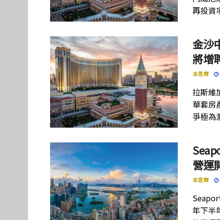
再投資
金沙
將增
本思齊
拉斯維
華套房
爭極為
Sea
營運
本思齊
Seapo
年下半