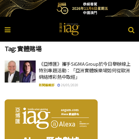
Tag:
實體賭場
《亞博匯》攜手SiGMA Group於今日舉辦線上
特別專題活動：「亞洲實體娛樂場如何從歐洲
網絡博彩熱中取經」
新聞編輯部
26/05/2020