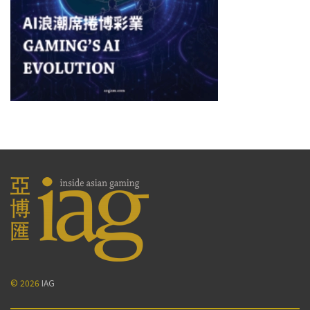
© 2026
IAG