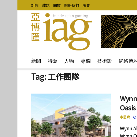
訂閱
雜誌
關於
聯絡我們
廣告
新聞
特寫
人物
專欄
技術談
網絡博
Tag:
工作團隊
Wynn
Oas
本思齊
Wynn 
Wynn