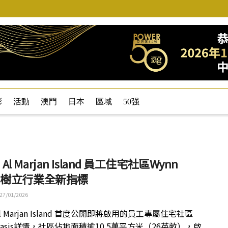
彩
活動
澳門
日本
區域
50强
 Al Marjan Island 員工住宅社區Wynn
is 樹立行業全新指標
27/01/2026
Al Marjan Island 首度公開即將啟用的員工專屬住宅社區
 Oasis詳情，社區佔地面積逾10.5萬平方米（26英畝），啟