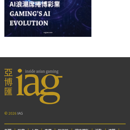
© 2026
IAG