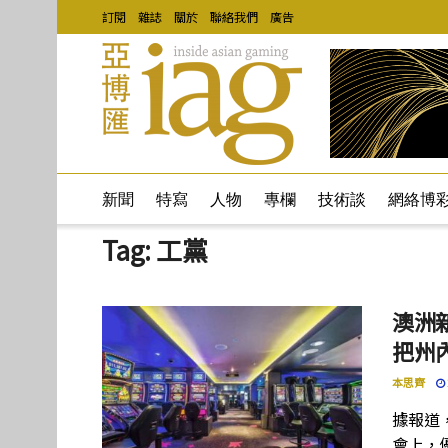
訂閱
雜誌
關於
聯絡我們
廣告
新聞
特寫
人物
專欄
技術談
網絡博
Tag:
工黨
澳洲
把州
本思齊
據報道
會上，