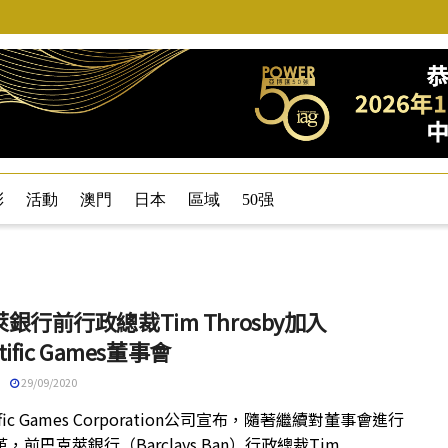
彩
活動
澳門
日本
區域
50强
銀行前行政總裁Tim Throsby加入
ntific Games董事會
29/09/2020
tific Games Corporation公司宣布，隨著繼續對董事會進行
，前巴克萊銀行（Barclays Ban）行政總裁Tim