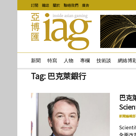
訂閱
雜誌
關於
聯絡我們
廣告
新聞
特寫
人物
專欄
技術談
網絡博
Tag:
巴克萊銀行
巴克萊
Scie
新聞編輯部
Scien
全面改革