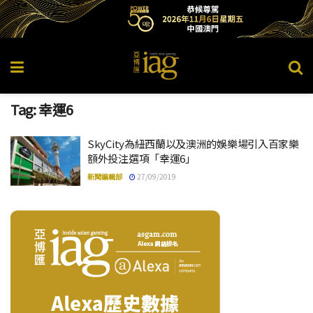
Tag:
幸運6
SkyCity為紐西蘭以及澳洲的娛樂場引入百家樂
額外投注選項「幸運6」
新聞編輯部
27/09/2019