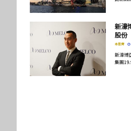
新濠
股份
本思齊
新濠博
集團19