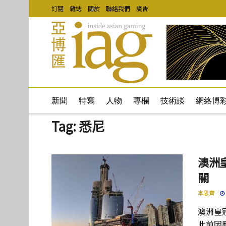
訂閱
雜誌
關於
聯絡我們
廣告
新聞
特寫
人物
專欄
技術談
網絡博
Tag:
悉尼
澳洲
關
本思齊
澳洲皇
此前因