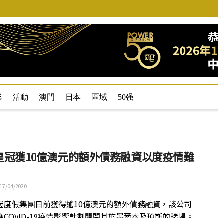
彩
活動
澳門
日本
區域
50强
皇冠獲10億澳元的額外債務融資以度疫情難
17/04/2020
冠度假集團日前獲得逾10億澳元的額外債務融資，該公司
應COVID-19疫情影響計劃關閉其於墨爾本及珀斯的賭場。