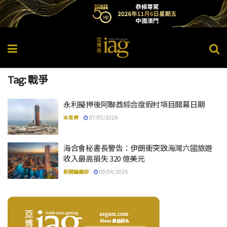
Tag:
戰爭
永利擬押後阿聯酋綜合度假村項目開幕日期
本思齊
07/05/2026
海合會秘書長警告：伊朗衝突致海灣六國旅遊
收入最高損失 320 億美元
新聞編輯部
09/04/2026