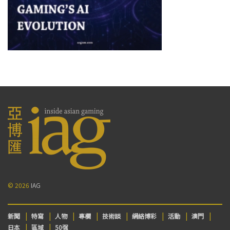
© 2026
IAG
新聞
特寫
人物
專欄
技術談
網絡博彩
活動
澳門
日本
區域
50强