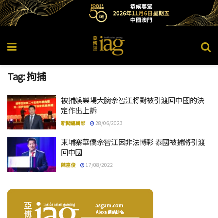
Tag:
拘捕
被捕娛樂場大腕佘智江將對被引渡回中國的決
定作出上訴
新聞編輯部
28/06/2023
柬埔寨華僑佘智江因非法博彩 泰國被捕將引渡
回中國
陳嘉俊
17/08/2022