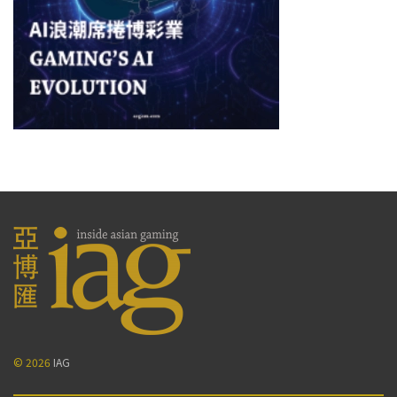
© 2026
IAG