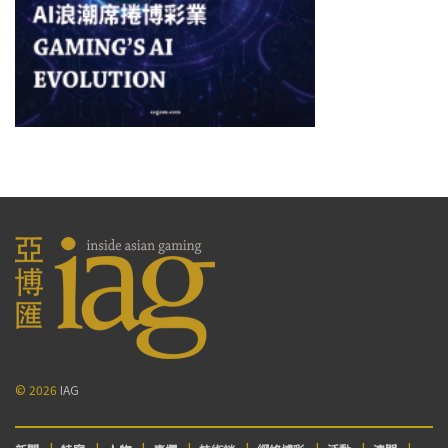
© 2026
IAG