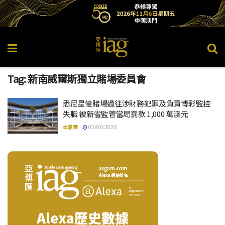
Tag:
新南威爾斯獨立賭場委員會
悉尼星億賭場過往涉財務犯罪及負責博彩監控
失職 被新省監管當局罰款 1,000 萬澳元
本思齊
02/06/2026