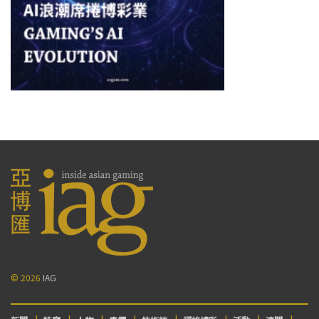
© 2026
IAG