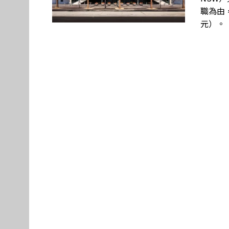
職為由，
元）。