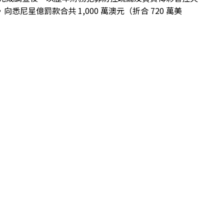
向悉尼星億罰款合共 1,000 萬澳元（折合 720 萬美