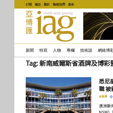
訂閱
雜誌
關於
聯絡我們
廣告
新聞
特寫
人物
專欄
技術談
網絡博
Tag:
新南威爾斯省酒牌及博彩
悉尼
職 被
本思齊
澳洲新南
NSW