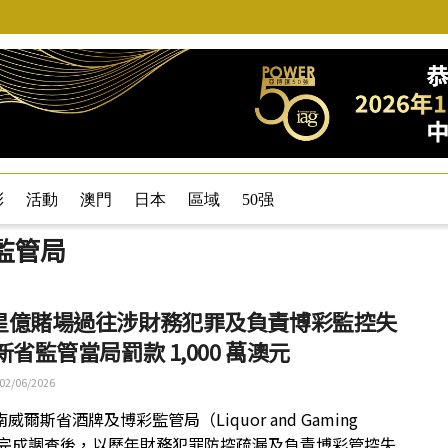
彩
活動
澳門
日本
區域
50强
監管局
星億賭場過往涉財務犯罪及負責博彩監控失
新省監管當局罰款 1,000 萬澳元
02/06/2026
威爾斯省酒牌及博彩監管局（Liquor and Gaming
）完成調查後，以歷年財務犯罪防控疏漏及負責博彩管控失