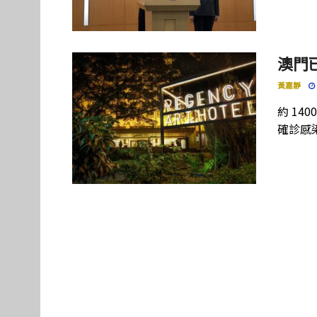
澳門
黃嘉靜
約 1
確診感