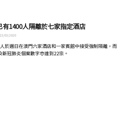
已有1400人隔離於七家指定酒店
23/03/2020
400人於週日在澳門六家酒店和一家賓館中接受強制隔離，而
染新冠肺炎個案數字亦達到22宗。