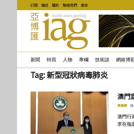
訂閱
雜誌
關於
聯絡我們
廣告
新聞
特寫
人物
專欄
技術談
網絡博
Tag:
新型冠狀病毒肺炎
澳門
黃嘉靜
澳門行
求在指定