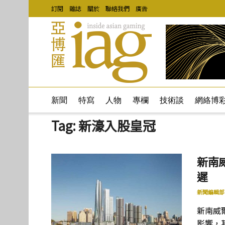
訂閱
雜誌
關於
聯絡我們
廣告
新聞
特寫
人物
專欄
技術談
網絡博
Tag:
新濠入股皇冠
新南
遲
新聞編輯部
新南威
影響，