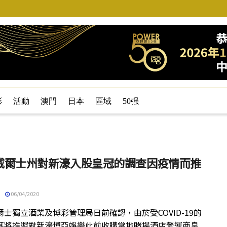
彩
活動
澳門
日本
區域
50强
威爾士州對新濠入股皇冠的調查因疫情而推
06/04/2020
爾士獨立酒業及博彩管理局日前確認，由於受COVID-19的
其將推遲對新濠博亞娛樂此前收購當地賭場酒店營運商皇