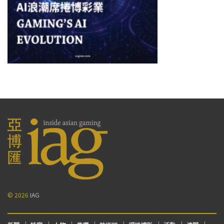
© 2026
IAG