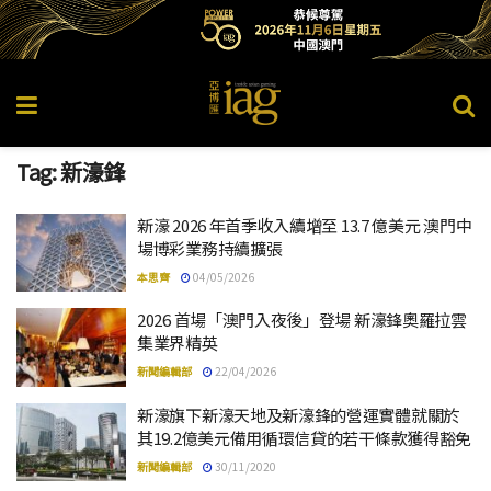
Tag:
新濠鋒
新濠 2026 年首季收入續增至 13.7 億美元 澳門中
場博彩業務持續擴張
本思齊
04/05/2026
2026 首場「澳門入夜後」登場 新濠鋒奧羅拉雲
集業界精英
新聞編輯部
22/04/2026
新濠旗下新濠天地及新濠鋒的營運實體就關於
其19.2億美元備用循環信貸的若干條款獲得豁免
新聞編輯部
30/11/2020