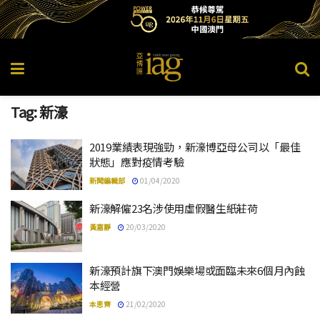
Tag:
新濠
2019業績表現強勁，新濠博亞母公司以「最佳
狀態」應對疫情考驗
新聞編輯部
01/04/2020
新濠解僱23名涉使用虛假醫生紙莊荷
黃嘉靜
20/03/2020
新濠預計旗下澳門娛樂場或面臨未來6個月內蝕
本經營
本思齊
21/02/2020