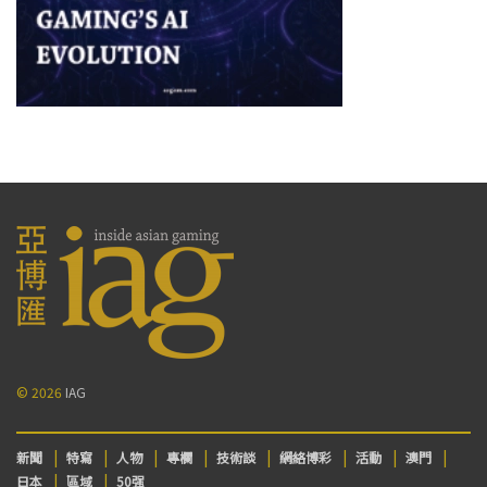
© 2026
IAG
新聞
特寫
人物
專欄
技術談
網絡博彩
活動
澳門
日本
區域
50强