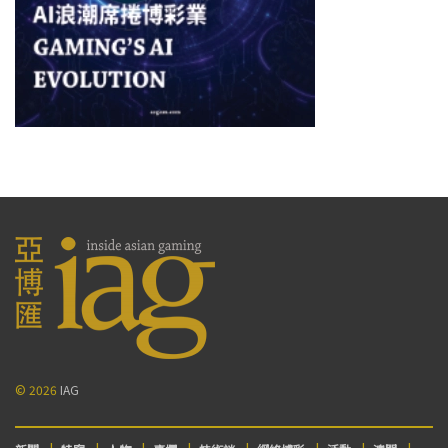
© 2026
IAG