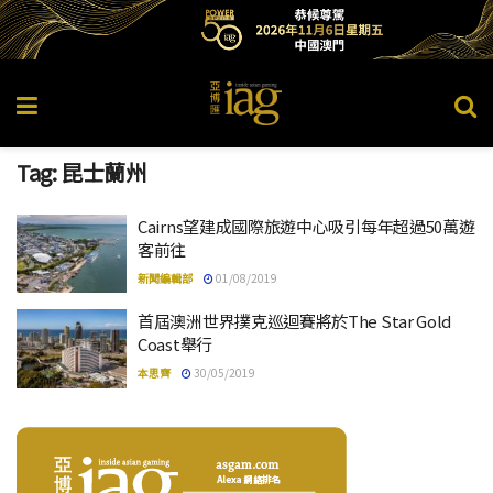
Tag:
昆士蘭州
Cairns望建成國際旅遊中心吸引每年超過50萬遊
客前往
新聞編輯部
01/08/2019
首屆澳洲世界撲克巡迴賽將於The Star Gold
Coast舉行
本思齊
30/05/2019