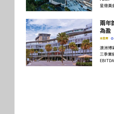
星億黃
兩年首
為盈
本思齊
澳洲博彩
三季業
EBITD