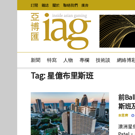
訂閱
雜誌
關於
聯絡我們
廣告
新聞
特寫
人物
專欄
技術談
網絡博
Tag:
星億布里斯班
前Ba
斯班
本思齊
澳洲星億
Pate