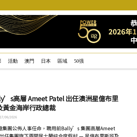
彩
活動
澳門
日本
區域
50强
lly’s高層 Ameet Patel 出任澳洲星億布里
及黃金海岸行政總裁
17/06/2026
集團公佈人事任命，聘用前Bally’s 集團高層Ameet
l，出任集團旗下兩間昆士蘭綜合度假村 — 星億布里斯班及