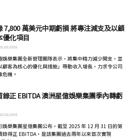
 7,800 萬美元中期虧損 將專注減支及以顧
本優化項目
02/03/2026
億娛樂集團全新管理團隊表示，將集中精力減少開支，並
以顧客為核心的優化與措施」帶動收入增長，力求令公司
緣危機。
錄正 EBITDA 澳洲星億娛樂集團季內轉虧
02/02/2026
娛樂集團星億集團公布，截至 2025 年 12 月 31 日的第
績錄得正 EBITDA，是該集團過去兩年以來首次實現