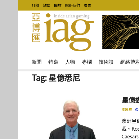
訂閱
雜誌
關於
聯絡我們
廣告
新聞
特寫
人物
專欄
技術談
網絡博
Tag:
星億悉尼
星億委
本思齊
澳洲星億
裁。Kos
Caes