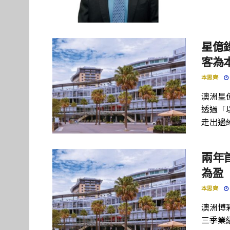
星億錄
客為
本思齊
澳洲星
透過「
走出邊
兩年首
為盈
本思齊
澳洲博彩
三季業