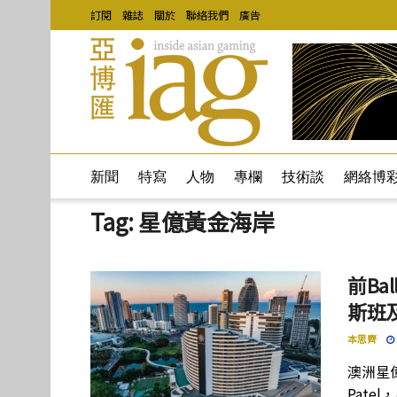
訂閱
雜誌
關於
聯絡我們
廣告
新聞
特寫
人物
專欄
技術談
網絡博
Tag:
星億黃金海岸
前Ba
斯班
本思齊
澳洲星億
Pate