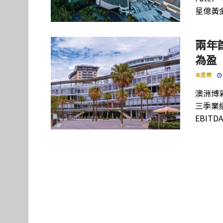
星億黃
兩年首
為盈
本思齊
澳洲博彩
三季業
EBITD