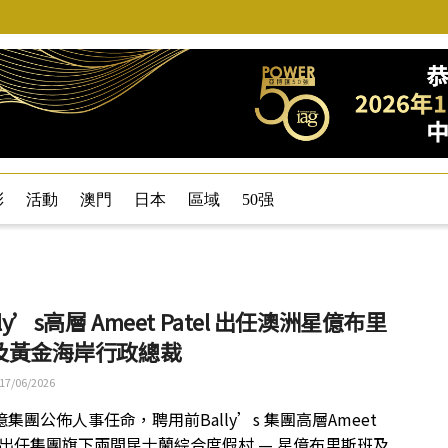
彩
活動
澳門
日本
區域
50强
lly’s高層 Ameet Patel 出任澳洲星億布里
及黃金海岸行政總裁
17/06/2026
集團公佈人事任命，聘用前Bally’s 集團高層Ameet
l，出任集團旗下兩間昆士蘭綜合度假村 — 星億布里斯班及