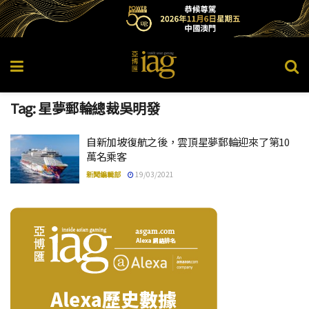
Tag:
星夢郵輪總裁吳明發
自新加坡復航之後，雲頂星夢郵輪迎來了第10
萬名乘客
新聞編輯部
19/03/2021