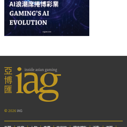
© 2026
IAG