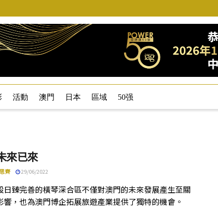
彩
活動
澳門
日本
區域
50强
 未來已來
思齊
29/06/2022
設日臻完善的橫琴深合區不僅對澳門的未來發展產生至關
影響，也為澳門博企拓展旅遊產業提供了獨特的機會。