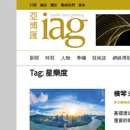
訂閱
雜誌
關於
聯絡我們
廣告
新聞
特寫
人物
專欄
技術談
網絡博
Tag:
星樂度
橫琴
宋文娣和本
基礎建
重要的