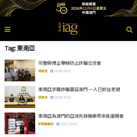
Tag:
東南亞
司警與博企舉辦防止詐騙交流會
陳嘉俊
24/08/2022
東南亞求職詐騙蔓延澳門 一人已前往老撾
陳嘉俊
18/08/2022
東南亞為澳門的亞洲先鋒娛樂帶來長遠機會
新聞編輯部
15/11/2019