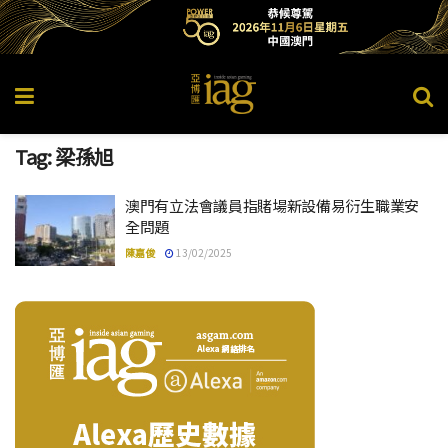
Tag:
梁孫旭
澳門有立法會議員指賭場新設備易衍生職業安
全問題
陳嘉俊
13/02/2025