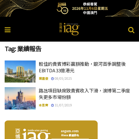
Tag:
業績報告
較佳的貴賓博彩贏額推動，銀河首季調整後
EBITDA 33億港元
陳嘉俊
08/05/2025
路氹項目缺席致貴賓收入下滑，澳博第二季度
失更多市場份額
本思齊
31/07/2019