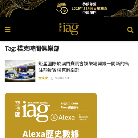
Tag:
樸克時間俱樂部
鉅星國際於澳門賽馬會娛樂場開設一間新的高
注額貴賓樸克俱樂部
金成安
24/06/2019