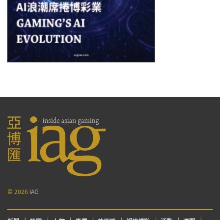
© 2026
IAG