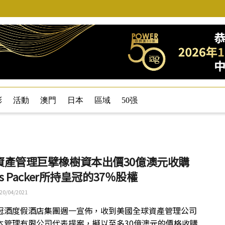
彩
活動
澳門
日本
區域
50强
資產管理巨擘橡樹資本出價30億澳元收購
es Packer所持皇冠的37％股權
20/04/2021
冠酒度假酒店集團週一宣佈，收到美國全球資產管理公司
本管理有限公司代表提案，擬以至多30億澳元的價格收購