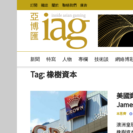
訂閱
雜誌
關於
聯絡我們
廣告
新聞
特寫
人物
專欄
技術談
網絡博
Tag:
橡樹資本
美國
Jam
本思齊
澳洲皇
橡樹資