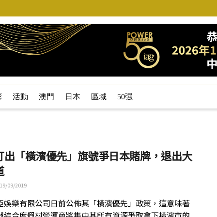
彩
活動
澳門
日本
區域
50强
打出「橫濱優先」旗號爭日本賭牌，退出大
道
19/09/2019
亞娛樂有限公司日前公佈其「橫濱優先」政策，這意味著
洲綜合度假村營運商將集中其所有資源爭取拿下橫濱市的