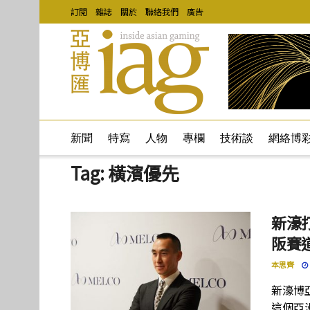
訂閱
雜誌
關於
聯絡我們
廣告
新聞
特寫
人物
專欄
技術談
網絡博
Tag:
橫濱優先
新濠
阪賽
本思齊
新濠博
這個亞