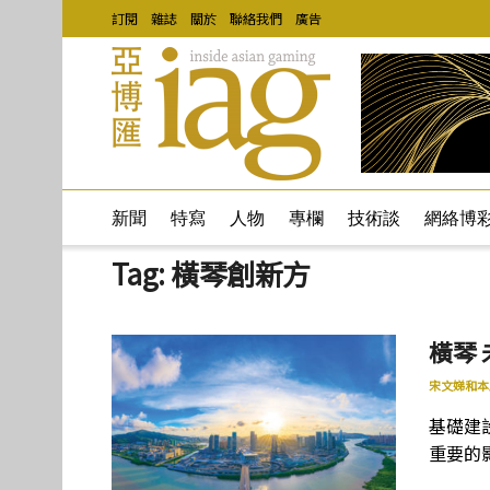
訂閱
雜誌
關於
聯絡我們
廣告
新聞
特寫
人物
專欄
技術談
網絡博
Tag:
橫琴創新方
橫琴
宋文娣和本
基礎建
重要的