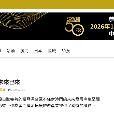
彩
活動
澳門
日本
區域
50强
 未來已來
思齊
29/06/2022
設日臻完善的橫琴深合區不僅對澳門的未來發展產生至關
影響，也為澳門博企拓展旅遊產業提供了獨特的機會。