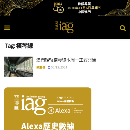
Tag:
橫琴線
澳門輕軌橫琴線本周一正式開通
陳嘉俊
02/12/2024