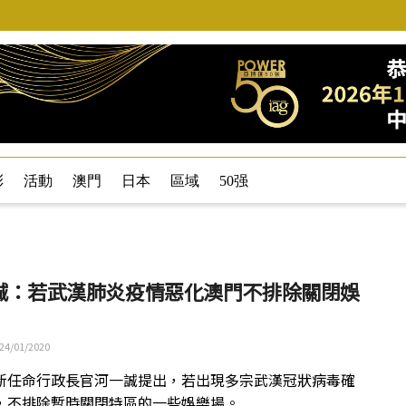
彩
活動
澳門
日本
區域
50强
誠：若武漢肺炎疫情惡化澳門不排除關閉娛
24/01/2020
新任命行政長官河一誠提出，若出現多宗武漢冠狀病毒確
，不排除暫時關閉特區的一些娛樂場。