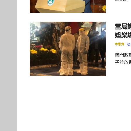
當局
娛樂
本思齊
澳門政
子並於