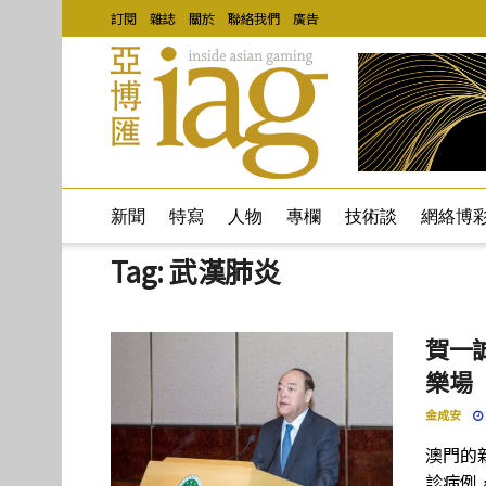
訂閱
雜誌
關於
聯絡我們
廣告
新聞
特寫
人物
專欄
技術談
網絡博
Tag:
武漢肺炎
賀一
樂場
金成安
澳門的
診病例