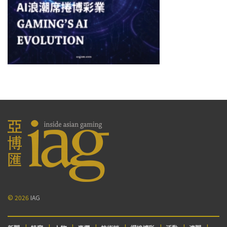
© 2026
IAG