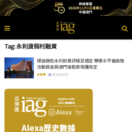
Tag:
永利渡假村融資
穆迪調低永利前景評級至穩定 舉債水平偏高惟
流動資金與澳門復甦表現獲肯定
本思齊
30/06/2026