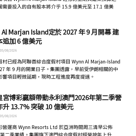
需要投入的自有股本將介乎 15.9 億美元至 17.1 億美
 Al Marjan Island定於 2027 年 9 月開幕 建
追加 6 億美元
05/08/2026
村已經為阿聯酋綜合度假村項目 Wynn Al Marjan‑Island
027 年 9 月的開業日子。集團透露，早前受伊朗相關的中
影響項目輕微延期，現時工程進度再度提速。
皇宮博彩贏額帶動永利澳門2026年第二季營
升 13.7% 突破 10 億美元
05/08/2026
營運商 Wynn Resorts Ltd 於亞洲時間周三清早公佈
6 年第二季業績。集團旗下澳門綜合度假村經營按年上升