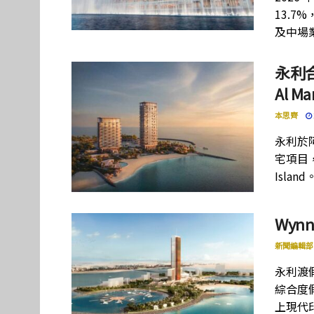
13.7
及中場
永利
Al M
本思齊
永利於
宅項目，
Island
Wyn
新聞編輯部
永利渡假
綜合度假
上現代