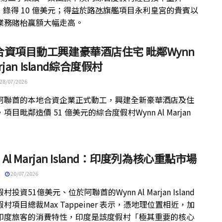
%，錄得 10 億美元；得益於路氹旗艦項目永利皇宮的貴賓以
業務賭枱贏額大幅走高。
合資項目動工興建豪華酒店住宅 毗鄰Wynn
arjan Island綜合度假村
28/07/2026
阿聯酋的本地合資企業正式動工，興建全新豪華酒店及住
項目毗鄰造價 51 億美元的綜合度假村Wynn Al Marjan
。
n Al Marjan Island：印度列為核心重點市場
20/07/2026
村投資51億美元、位於阿聯酋的Wynn Al Marjan Island
村項目總裁Max Tappeiner 表示，憑地理位置相近，加
印度旅客的消費特性，印度是該度假村「極其重要的核心