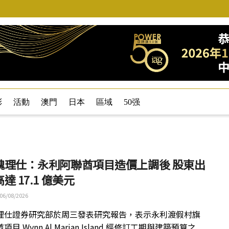
彩
活動
澳門
日本
區域
50强
魏理仕：永利阿聯酋項目造價上調後 股東出
達 17.1 億美元
06/08/2026
理仕證券研究部於周三發表研究報告，表示永利渡假村旗
目 Wynn Al Marjan Island 經修訂工期與建築預算之