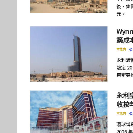
後，集團
元。
Wynn
築成本
本思齊
永利渡假
敲定 2
東衝突
永利
收按年
本思齊
環球博彩
202