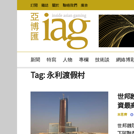
訂閱
雜誌
關於
聯絡我們
廣告
新聞
特寫
人物
專欄
技術談
網絡博
Tag:
永利渡假村
世邦
資最高
本思齊
世邦魏
下阿聯酋項