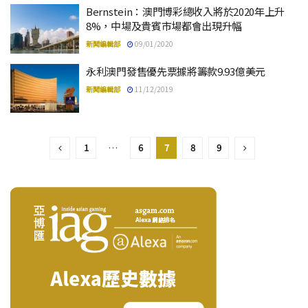
Bernstein：澳門博彩總收入將於2020年上升
8%，中場及貴賓市場都會出現升幅
新聞編輯部
09/01/2020
永利澳門發售優先票據將籌款9.93億美元
新聞編輯部
11/12/2019
1
…
6
7
8
9