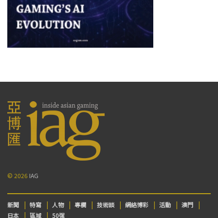
© 2026
IAG
新聞
特寫
人物
專欄
技術談
網絡博彩
活動
澳門
日本
區域
50强