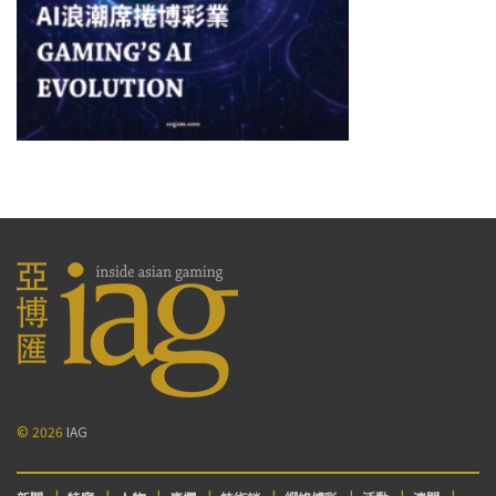
© 2026
IAG