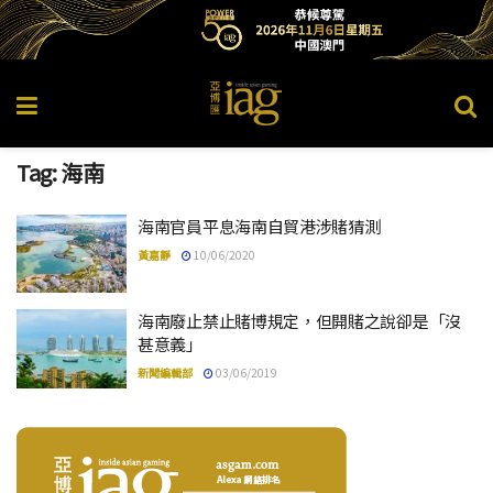
Tag:
海南
海南官員平息海南自貿港涉賭猜測
黃嘉靜
10/06/2020
海南廢止禁止賭博規定，但開賭之說卻是「沒
甚意義」
新聞編輯部
03/06/2019