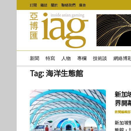
訂閱
雜誌
關於
聯絡我們
廣告
新聞
特寫
人物
專欄
技術談
網絡博
Tag:
海洋生態館
新加
界開
新聞編輯部
新加坡
態館，