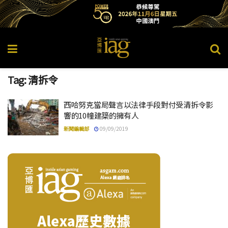
Tag:
清拆令
西哈努克當局聲言以法律手段對付受清拆令影
響的10幢建築的擁有人
新聞編輯部
09/09/2019