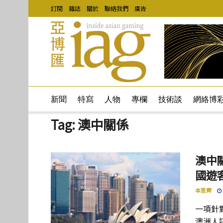
訂閱
雜誌
關於
聯絡我們
廣告
新聞
特寫
人物
專欄
技術談
網絡博
Tag:
澳中關係
澳中
國遊
本思齊
一項針
澳洲人