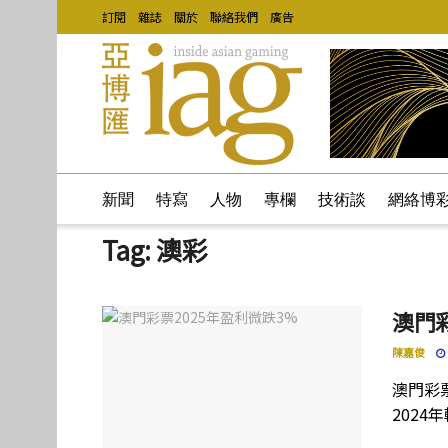
訂閱
雜誌
關於
聯絡我們
廣告
新聞
特寫
人物
專欄
技術談
網絡博
Tag:
澳彩
澳門彩
陳嘉俊
澳門彩票
2024