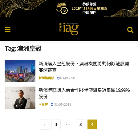
Tag:
澳洲皇冠
新濠購入皇冠股份，澳洲機關將對何猷龍展開
廉潔審查
新聞編輯部
03/06/2019
新濠博亞購入前合作夥伴澳洲皇冠集團19.99%
股份
本思齊
31/05/2019
1
…
3
4