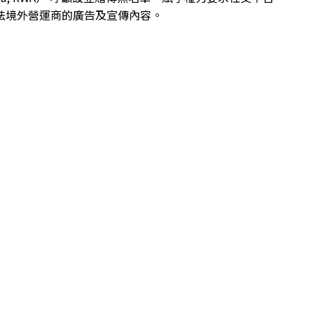
法境外營運商的廣告及宣傳內容。