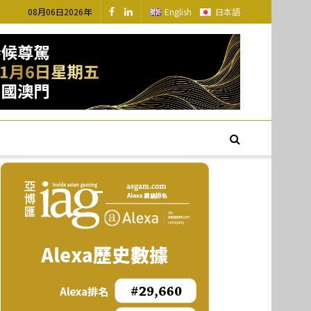
08月06日2026年
English
日本語